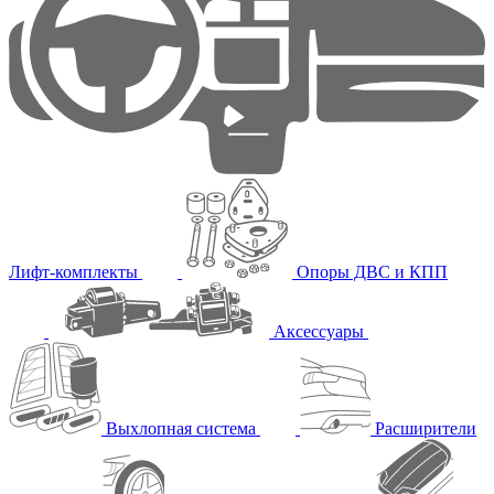
Лифт-комплекты
Опоры ДВС и КПП
Аксессуары
Выхлопная система
Расширители