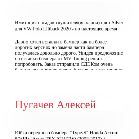
установке с праймером эта деталь никуда не
денется. Сделали одну полосу специально на
будущее, вдруг понадобиться демонтировать
деталь(перекрасить или еще что-то), а эту
Имитация насадок глушителя(выхлопа) цвет Silver
заглушку не реально будет снять(подцепить) если
придется. На мойке не отлетить, не переживайте.
для VW Polo Liftback 2020 - по настоящее время
Давно хотел вставки в бампер как на более
дорогих версиях но замена части бампера
получалась довольно дорого. Увидев предложение
на вставки бампера от MV Tuning решил
попробовать. Заказ отправили СДЭКом очень
быстро, все пришло целое. Упакован заказ хорошо:
коробка + воздушно пузырькова пленка + ткань.
Само изделие выглядит очень качественно,
покраска и материал отличные. К бамперу
прилегает плотно!
Установка очень несложная и занимает минут 15,
Пугачев Алексей
единственное что нужно докупить двухсторонний
скотч для монтажа внутренних вставок. В целом
очень доволен!
Юбка переднего бампера "Type-S" Honda Accord
8(VIII) / Acura TSX (CU/CW) (2008-2010) +