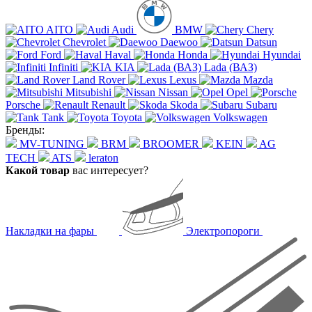
AITO
Audi
BMW
Chery
Chevrolet
Daewoo
Datsun
Ford
Haval
Honda
Hyundai
Infiniti
KIA
Lada (ВАЗ)
Land Rover
Lexus
Mazda
Mitsubishi
Nissan
Opel
Porsche
Renault
Skoda
Subaru
Tank
Toyota
Volkswagen
Бренды:
MV-TUNING
BRM
BROOMER
KEIN
AG
TECH
ATS
leraton
Какой товар
вас интересует?
Накладки на фары
Электропороги