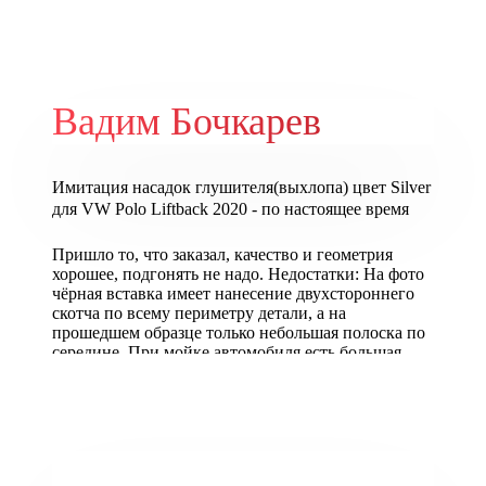
Вадим Бочкарев
Имитация насадок глушителя(выхлопа) цвет Silver
для VW Polo Liftback 2020 - по настоящее время
Пришло то, что заказал, качество и геометрия
хорошее, подгонять не надо. Недостатки: На фото
чёрная вставка имеет нанесение двухстороннего
скотча по всему периметру детали, а на
прошедшем образце только небольшая полоска по
середине. При мойке автомобиля есть большая
вероятность потери данной детали от струи воды.
Я считаю за 3500 р за заказ не солидно втихоря
экономить на двухстороннем скотче!
ОТВЕТ:
Спасибо Вадим. Дело в том что при правильной