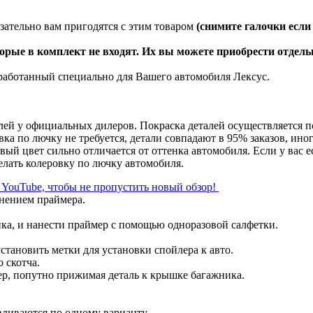
зательно вам пригодятся с этим товаром
(снимите галочки если
орые в комплект не входят. Их вы можете приобрести отдель
работанный специально для Вашего автомобиля Лексус.
й у официальных дилеров. Покраска деталей осуществляется по к
вка по лючку не требуется, детали совпадают в 95% заказов, ин
вый цвет сильно отличается от оттенка автомобиля. Если у вас е
лать колеровку по лючку автомобиля.
л YouTube, чтобы не пропустить новый обзор!
енением праймера.
ка, и нанести праймер с помощью одноразовой салфетки.
становить метки для установки спойлера к авто.
 скотча.
ер, попутно прижимая деталь к крышке багажника.
вливаются по одному варианту.