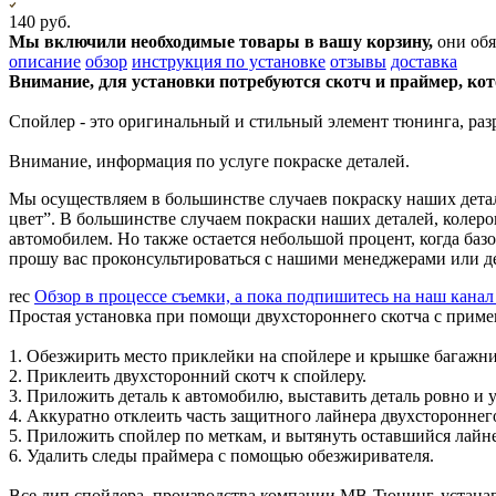
140 руб.
Мы включили необходимые товары в вашу корзину,
они обя
описание
обзор
инструкция по установке
отзывы
доставка
Внимание, для установки потребуются скотч и праймер, кот
Спойлер - это оригинальный и стильный элемент тюнинга, раз
Внимание, информация по услуге покраске деталей.
Мы осуществляем в большинстве случаев покраску наших детале
цвет”. В большинстве случаем покраски наших деталей, колеро
автомобилем. Но также остается небольшой процент, когда базо
прошу вас проконсультироваться с нашими менеджерами или де
rec
Обзор в процессе съемки, а пока подпишитесь на наш кана
Простая установка при помощи двухстороннего скотча с прим
1. Обезжирить место приклейки на спойлере и крышке багажни
2. Приклеить двухсторонний скотч к спойлеру.
3. Приложить деталь к автомобилю, выставить деталь ровно и у
4. Аккуратно отклеить часть защитного лайнера двухстороннего
5. Приложить спойлер по меткам, и вытянуть оставшийся лайн
6. Удалить следы праймера с помощью обезжиривателя.
Все лип спойлера, производства компании МВ-Тюнинг, устана